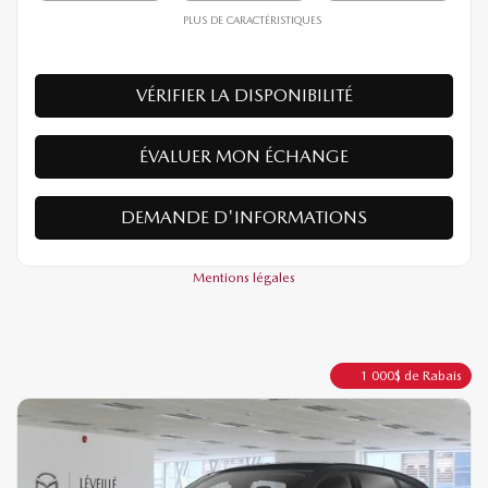
38 390
$
Votre prix
4×4
Automatique
10 km
PLUS DE CARACTÉRISTIQUES
VÉRIFIER LA DISPONIBILITÉ
ÉVALUER MON ÉCHANGE
DEMANDE D'INFORMATIONS
Mentions légales
1 000
$
de Rabais