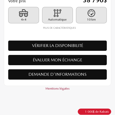
26144E
– GX TI
PDSF*
39 790
$
Rabais
1 000
$
38 790
$
Votre prix
4×4
Automatique
10 km
PLUS DE CARACTÉRISTIQUES
VÉRIFIER LA DISPONIBILITÉ
ÉVALUER MON ÉCHANGE
DEMANDE D'INFORMATIONS
Mentions légales