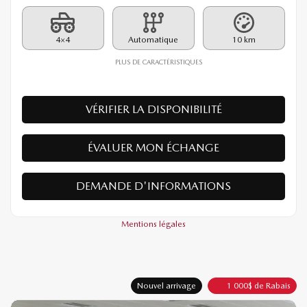
PDSF*
39 390
$
Rabais
1 000
$
38 390
$
Votre prix
4×4
Automatique
10 km
PLUS DE CARACTÉRISTIQUES
VÉRIFIER LA DISPONIBILITÉ
ÉVALUER MON ÉCHANGE
DEMANDE D'INFORMATIONS
Mentions légales