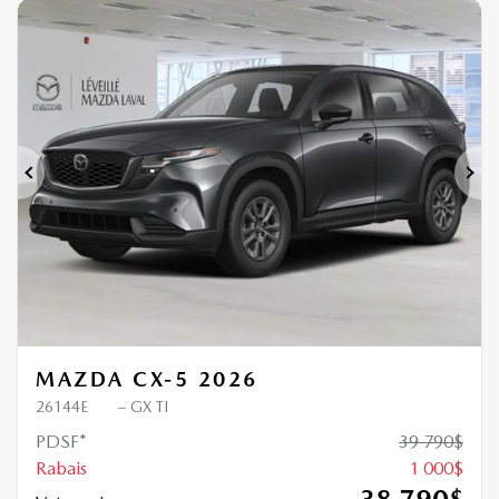
1 000
$
de Rabais
Précédent
Sui
MAZDA CX-5 2026