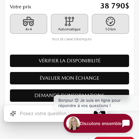
MAZDA CX-5 2026
26309
– GX TI
PDSF*
39 790
$
Rabais
1 000
$
38 790
$
Votre prix
4×4
Automatique
10 km
PLUS DE CARACTÉRISTIQUES
VÉRIFIER LA DISPONIBILITÉ
Bonjour 😊 Je suis en ligne pour
répondre à vos questions !
ÉVALUER MON ÉCHANGE
Discutons ensemble
DEMANDE D'INFORMATIONS