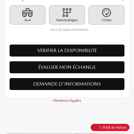
26478
– GX TI
PDSF*
39 390
$
Rabais
1 000
$
38 390
$
Votre prix
4×4
Automatique
10 km
PLUS DE CARACTÉRISTIQUES
VÉRIFIER LA DISPONIBILITÉ
ÉVALUER MON ÉCHANGE
DEMANDE D'INFORMATIONS
Mentions légales