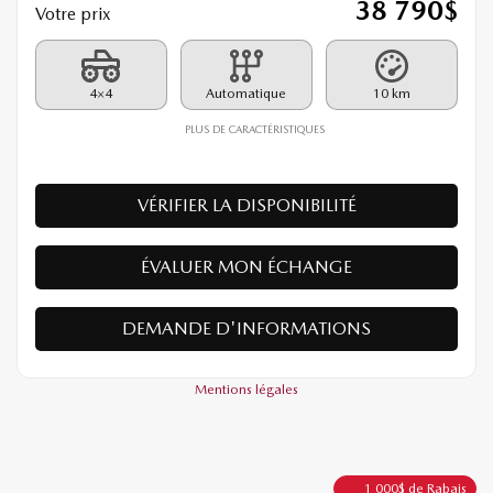
26287
– GX TI
PDSF*
39 790
$
Rabais
1 000
$
38 790
$
Votre prix
4×4
Automatique
10 km
PLUS DE CARACTÉRISTIQUES
VÉRIFIER LA DISPONIBILITÉ
ÉVALUER MON ÉCHANGE
DEMANDE D'INFORMATIONS