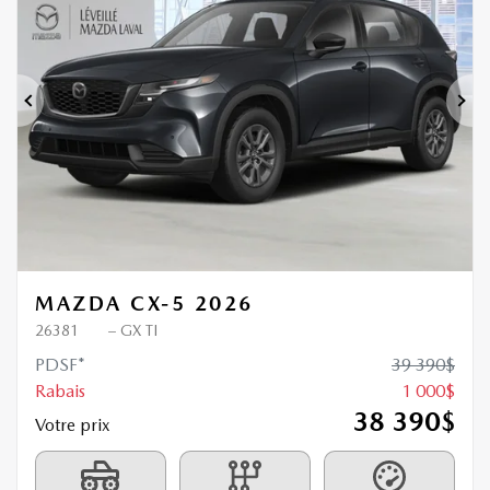
1 000
$
de Rabais
Précédent
Sui
MAZDA CX-5 2026
26381
– GX TI
PDSF*
39 390
$