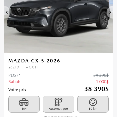
Précédent
Sui
MAZDA CX-5 2026
26219
– GX TI
PDSF*
39 390
$
Rabais
1 000
$
38 390
$
Votre prix