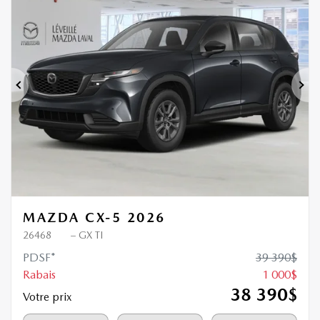
Nouvel arrivage
1 000
$
de Rabais
Précédent
Sui
MAZDA CX-5 2026
26468
– GX TI