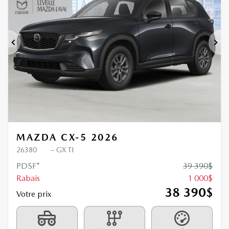
1 000
$
de Rabais
Précédent
Sui
MAZDA CX-5 2026
26380
– GX TI
PDSF*
39 390
$
Rabais
1 000
$