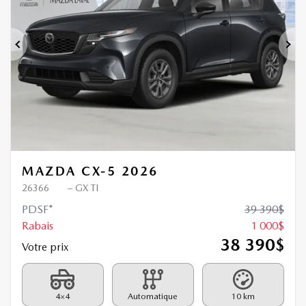
Précédent
Sui
MAZDA CX-5 2026
26366
– GX TI
PDSF*
39 390
$
Rabais
1 000
$