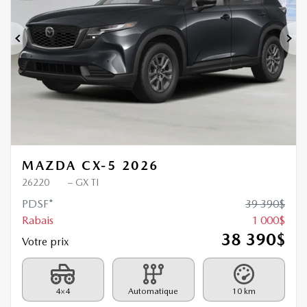
Précédent
Sui
MAZDA CX-5 2026
26220
– GX TI
PDSF*
39 390
$
Rabais
1 000
$
38 390
$