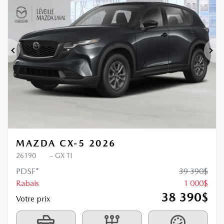
1 000
$
de Rabais
Précédent
Sui
MAZDA CX-5 2026
26190
– GX TI
PDSF*
39 390
$