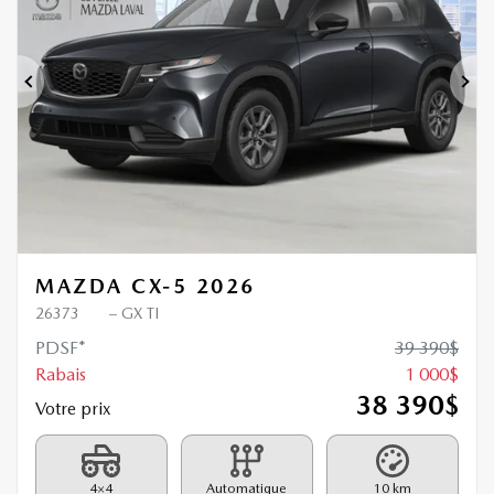
Précédent
Sui
MAZDA CX-5 2026
26373
– GX TI
PDSF*
39 390
$
Rabais
1 000
$