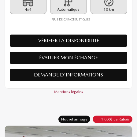
PDSF*
39 390
$
Rabais
1 000
$
38 390
$
Votre prix
4×4
Automatique
10 km
PLUS DE CARACTÉRISTIQUES
VÉRIFIER LA DISPONIBILITÉ
ÉVALUER MON ÉCHANGE
DEMANDE D'INFORMATIONS
Mentions légales