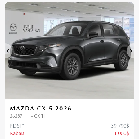
1 000
$
de Rabais
Précédent
Sui
MAZDA CX-5 2026