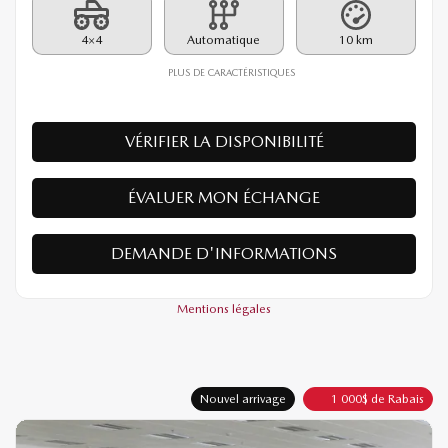
PDSF*
39 390
$
Rabais
1 000
$
38 390
$
Votre prix
4×4
Automatique
10 km
PLUS DE CARACTÉRISTIQUES
VÉRIFIER LA DISPONIBILITÉ
ÉVALUER MON ÉCHANGE
DEMANDE D'INFORMATIONS
Mentions légales