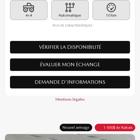
PDSF*
39 390
$
Rabais
1 000
$
38 390
$
Votre prix
4×4
Automatique
10 km
PLUS DE CARACTÉRISTIQUES
VÉRIFIER LA DISPONIBILITÉ
ÉVALUER MON ÉCHANGE
DEMANDE D'INFORMATIONS
Mentions légales