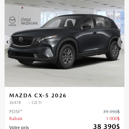
Nouvel arrivage
1 000
$
de Rabais
Précédent
Sui
MAZDA CX-5 2026