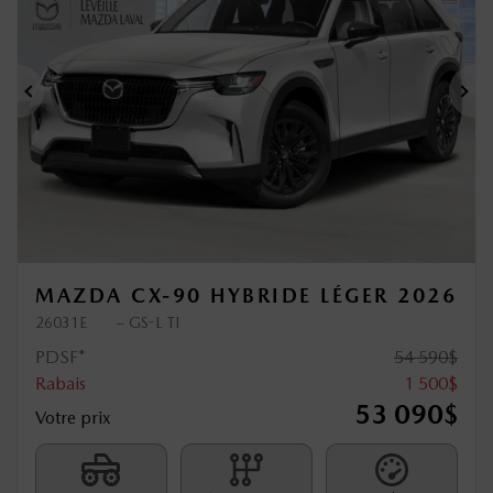
Précédent
Sui
MAZDA CX-90 HYBRIDE LÉGER 2026
26031E
– GS-L TI
PDSF*
54 590
$
Rabais
1 500
$
53 090
$
Votre prix