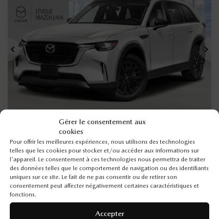
Précédent
Sui
Gérer le consentement aux
cookies
MAZDA CX-90 HYBRIDE LÉGER 2026
Pour offrir les meilleures expériences, nous utilisons des technologies
telles que les cookies pour stocker et/ou accéder aux informations sur
26346
– GS-L TI
l'appareil. Le consentement à ces technologies nous permettra de traiter
PDSF*
54 590
$
des données telles que le comportement de navigation ou des identifiants
uniques sur ce site. Le fait de ne pas consentir ou de retirer son
Rabais
1 500
$
consentement peut affecter négativement certaines caractéristiques et
53 090
$
Votre prix
fonctions.
Accepter