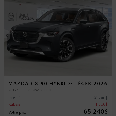
Précédent
Sui
MAZDA CX-90 HYBRIDE LÉGER 2026
26128
– SIGNATURE TI
PDSF*
66 740
$
Rabais
1 500
$
65 240
$
Votre prix