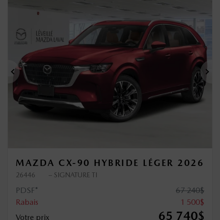
Précédent
Sui
MAZDA CX-90 HYBRIDE LÉGER 2026
26446
– SIGNATURE TI
PDSF*
67 240
$
Rabais
1 500
$
65 740
$
Votre prix