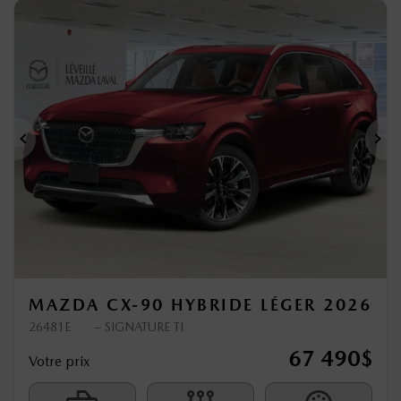
Précédent
Sui
MAZDA CX-90 HYBRIDE LÉGER 2026
26481E
– SIGNATURE TI
67 490
$
Votre prix