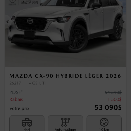
Précédent
Sui
MAZDA CX-90 HYBRIDE LÉGER 2026
26217
– GS-L TI
PDSF*
54 590
$
Rabais
1 500
$
53 090
$
Votre prix
4×4
Automatique
10 km