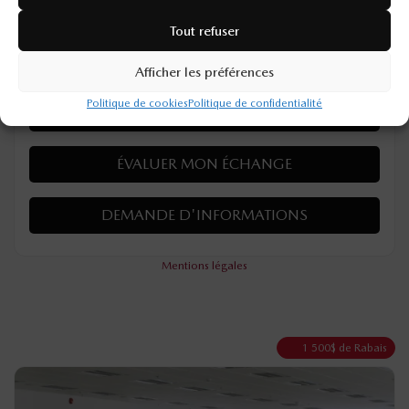
4×4
Automatique
10 km
Tout refuser
PLUS DE CARACTÉRISTIQUES
Afficher les préférences
Politique de cookies
Politique de confidentialité
VÉRIFIER LA DISPONIBILITÉ
ÉVALUER MON ÉCHANGE
DEMANDE D'INFORMATIONS
Mentions légales
1 500
$
de Rabais