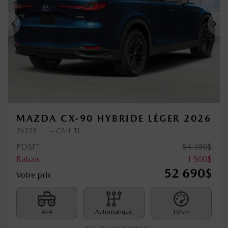
Précédent
Sui
MAZDA CX-90 HYBRIDE LÉGER 2026
26323
– GS-L TI
PDSF*
54 190
$
Rabais
1 500
$
52 690
$
Votre prix
4×4
Automatique
10 km