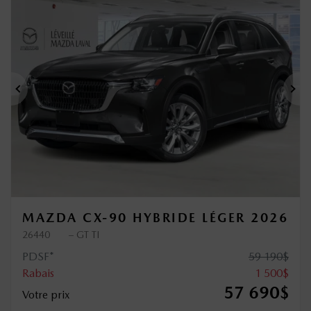
Précédent
Sui
MAZDA CX-90 HYBRIDE LÉGER 2026
26440
– GT TI
PDSF*
59 190
$
Rabais
1 500
$
57 690
$
Votre prix