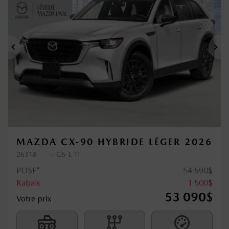
Précédent
Sui
MAZDA CX-90 HYBRIDE LÉGER 2026
26318
– GS-L TI
PDSF*
54 590
$
Rabais
1 500
$
53 090
$
Votre prix