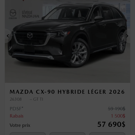
Précédent
Sui
MAZDA CX-90 HYBRIDE LÉGER 2026
26308
– GT TI
PDSF*
59 190
$
Rabais
1 500
$
57 690
$
Votre prix