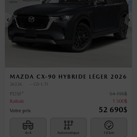
Précédent
Sui
MAZDA CX-90 HYBRIDE LÉGER 2026
26326
– GS-L TI
PDSF*
54 190
$
Rabais
1 500
$
52 690
$
Votre prix
4×4
Automatique
10 km