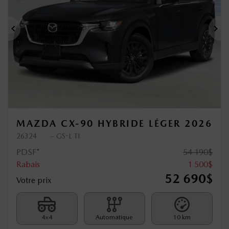
Précédent
Sui
MAZDA CX-90 HYBRIDE LÉGER 2026
26324
– GS-L TI
PDSF*
54 190
$
Rabais
1 500
$
52 690
$
Votre prix
4×4
Automatique
10 km