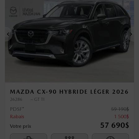
Précédent
Sui
MAZDA CX-90 HYBRIDE LÉGER 2026
26286
– GT TI
PDSF*
59 190
$
Rabais
1 500
$
57 690
$
Votre prix