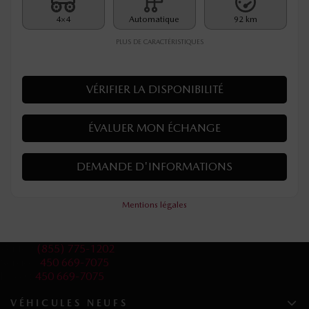
4×4
Automatique
92 km
PLUS DE CARACTÉRISTIQUES
VÉRIFIER LA DISPONIBILITÉ
ÉVALUER MON ÉCHANGE
DEMANDE D'INFORMATIONS
Mentions légales
Ventes:
(855) 775-1202
Service:
450 669-7075
Pièces:
450 669-7075
VÉHICULES NEUFS