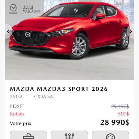
500
$
de Rabais
Précédent
Sui
MAZDA MAZDA3 SPORT 2026
26352
– GX TA BA
PDSF*
29 490
$