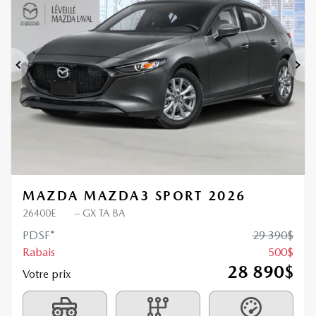
500
$
de Rabais
Précédent
Sui
MAZDA MAZDA3 SPORT 2026
26400E
– GX TA BA
PDSF*
29 390
$