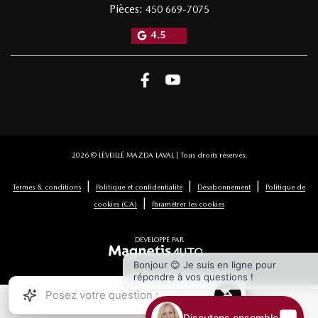
Laval
,
Québec
H7G 4R4
Ventes:
(855) 775-1202
Service:
450 669-7075
Pièces:
450 669-7075
4.5
2026 © LÉVEILLÉ MAZDA LAVAL
| Tous droits réservés.
|
|
|
Termes & conditions
Politique et confidentialité
Désabonnement
Politique de
Bonjour 😊 Je suis en ligne pour
|
cookies (CA)
Paramétrer les cookies
répondre à vos questions !
DÉVELOPPÉ PAR
Discutons ensemble