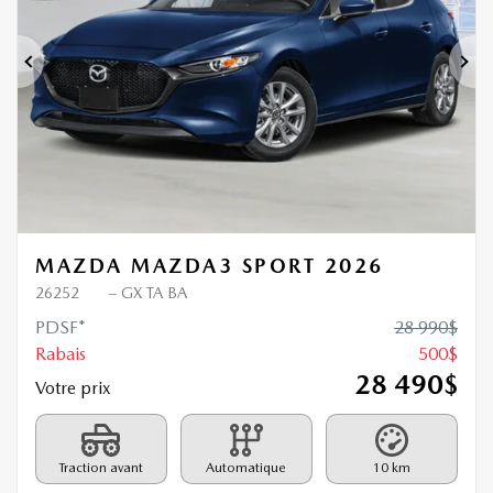
Précédent
Sui
MAZDA MAZDA3 SPORT 2026
26252
– GX TA BA
PDSF*
28 990
$
Rabais
500
$
28 490
$