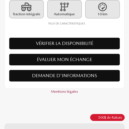
PDSF*
40 190
$
Rabais
500
$
39 690
$
Votre prix
Traction intégrale
Automatique
10 km
PLUS DE CARACTÉRISTIQUES
VÉRIFIER LA DISPONIBILITÉ
ÉVALUER MON ÉCHANGE
DEMANDE D'INFORMATIONS
Mentions légales