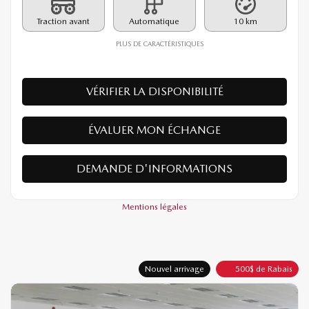
PDSF*
38 090
$
Rabais
500
$
37 590
$
Votre prix
Traction avant
Automatique
10 km
PLUS DE CARACTÉRISTIQUES
VÉRIFIER LA DISPONIBILITÉ
ÉVALUER MON ÉCHANGE
DEMANDE D'INFORMATIONS
Mentions légales