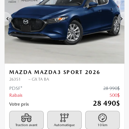
Précédent
Sui
MAZDA MAZDA3 SPORT 2026
26351
– GX TA BA
PDSF*
28 990
$
Rabais
500
$