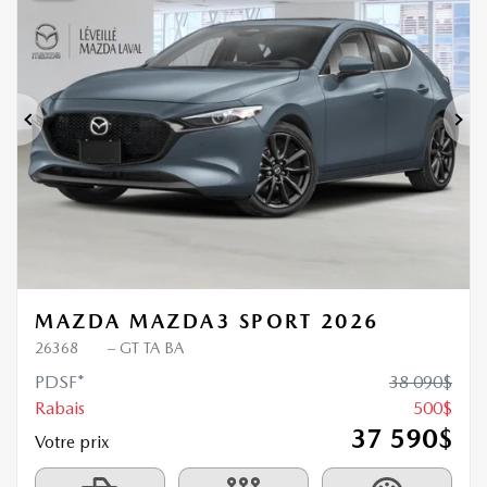
500
$
de Rabais
Précédent
Sui
MAZDA MAZDA3 SPORT 2026
26368
– GT TA BA