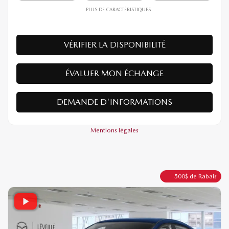
28 490
$
Votre prix
Traction avant
Automatique
10 km
PLUS DE CARACTÉRISTIQUES
VÉRIFIER LA DISPONIBILITÉ
ÉVALUER MON ÉCHANGE
DEMANDE D'INFORMATIONS
Mentions légales
500
$
de Rabais