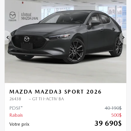
500
$
de Rabais
Précédent
Sui
MAZDA MAZDA3 SPORT 2026
26438
– GT TI I-ACTIV BA