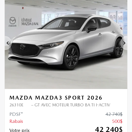
500
$
de Rabais
Précédent
Sui
MAZDA MAZDA3 SPORT 2026