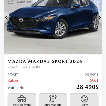
Précédent
Sui
MAZDA MAZDA3 SPORT 2026
26367
– GX TA BA
PDSF*
28 990
$
Rabais
500
$