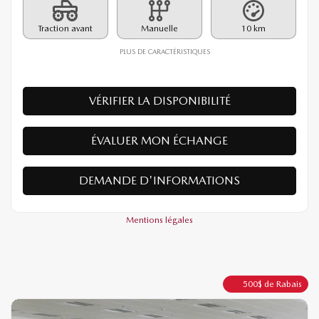
PDSF*
38 090
$
Rabais
500
$
37 590
$
Votre prix
Traction avant
Manuelle
10 km
PLUS DE CARACTÉRISTIQUES
VÉRIFIER LA DISPONIBILITÉ
ÉVALUER MON ÉCHANGE
DEMANDE D'INFORMATIONS
Mentions légales