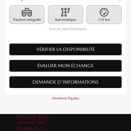
26310E
– GT AVEC MOTEUR TURBO BA TI I-ACTIV
PDSF*
42 740
$
Rabais
500
$
42 240
$
Votre prix
Traction intégrale
Automatique
119 km
PLUS DE CARACTÉRISTIQUES
VÉRIFIER LA DISPONIBILITÉ
ÉVALUER MON ÉCHANGE
DEMANDE D'INFORMATIONS
Mentions légales