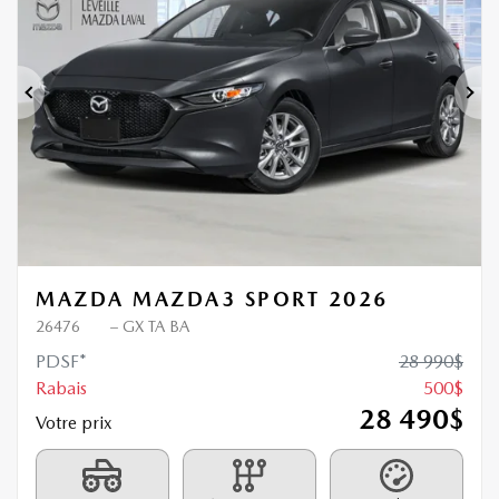
Nouvel arrivage
500
$
de Rabais
Précédent
Sui
MAZDA MAZDA3 SPORT 2026
26476
– GX TA BA
PDSF*
28 990
$
Rabais
500
$