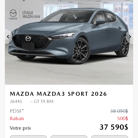
Nouvel arrivage
500
$
de Rabais
Précédent
Sui
MAZDA MAZDA3 SPORT 2026
26445
– GT TA BM