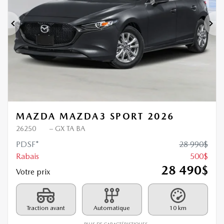
Précédent
Sui
MAZDA MAZDA3 SPORT 2026
26250
– GX TA BA
PDSF*
28 990
$
Rabais
500
$
28 490
$
Votre prix