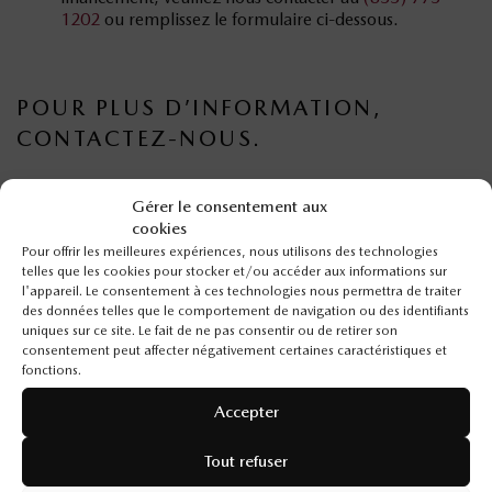
1202
ou remplissez le formulaire ci-dessous.
POUR PLUS D’INFORMATION,
CONTACTEZ-NOUS.
Département
Gérer le consentement aux
cookies
Pour offrir les meilleures expériences, nous utilisons des technologies
telles que les cookies pour stocker et/ou accéder aux informations sur
l'appareil. Le consentement à ces technologies nous permettra de traiter
Prénom
*
des données telles que le comportement de navigation ou des identifiants
uniques sur ce site. Le fait de ne pas consentir ou de retirer son
consentement peut affecter négativement certaines caractéristiques et
fonctions.
Nom
*
Accepter
Tout refuser
Courriel
*