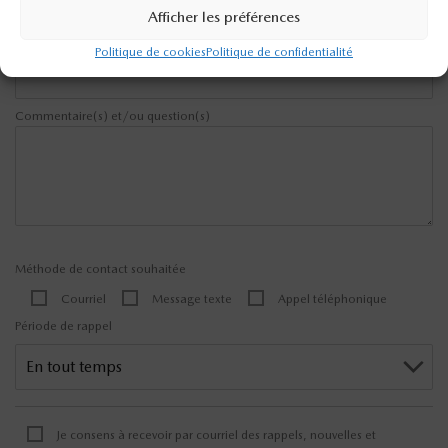
Afficher les préférences
Téléphone
Politique de cookies
Politique de confidentialité
Commentaire(s) et/ou question(s)
Méthode de contact souhaitée
Courriel
Message texte
Appel téléphonique
Période de rappel
Je consens à recevoir par courriel des rappels, nouvelles et