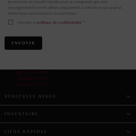
promotions de Léveillé Mazda Laval. Je comprends que mes
renseignements seront utilisés uniquement à cette fin et que je peux
retirer mon consentement en tout temps.
J’accepte la
politique de confidentialité
*
.
Ventes:
(855) 775-1202
Service:
450 669-7075
Pièces:
450 669-7075
VÉHICULES NEUFS
INVENTAIRE
LIENS RAPIDES