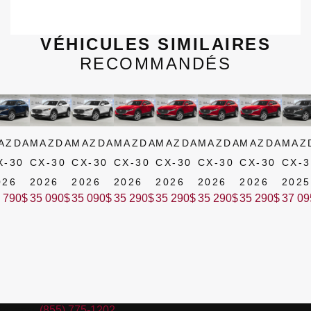
VÉHICULES SIMILAIRES
RECOMMANDÉS
AZDA
MAZDA
MAZDA
MAZDA
MAZDA
MAZDA
MAZDA
MAZ
X-30
CX-30
CX-30
CX-30
CX-30
CX-30
CX-30
CX-3
026
2026
2026
2026
2026
2026
2026
2025
 790
$
35 090
$
35 090
$
35 290
$
35 290
$
35 290
$
35 290
$
37 09
Ventes:
(855) 775-1202