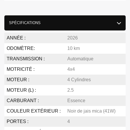
SPÉCIFICATIONS
ANNÉE :
2026
ODOMÈTRE:
10 km
TRANSMISSION :
Automatique
MOTRICITÉ :
4x4
MOTEUR :
4 Cylindres
MOTEUR (L) :
2.5
CARBURANT :
Essence
COULEUR EXTÉRIEUR :
Noir de jais mica (41W)
PORTES :
4