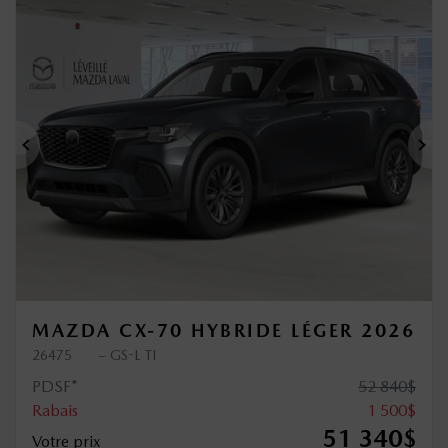
Précédent
Sui
MAZDA CX-70 HYBRIDE LÉGER 2026
26475
– GS-L TI
PDSF*
52 840
$
Rabais
1 500
$
51 340
$
Votre prix