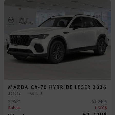
Précédent
Sui
MAZDA CX-70 HYBRIDE LÉGER 2026
26454E
– GS-L TI
PDSF*
53 240
$
Rabais
1 500
$
51 740
$