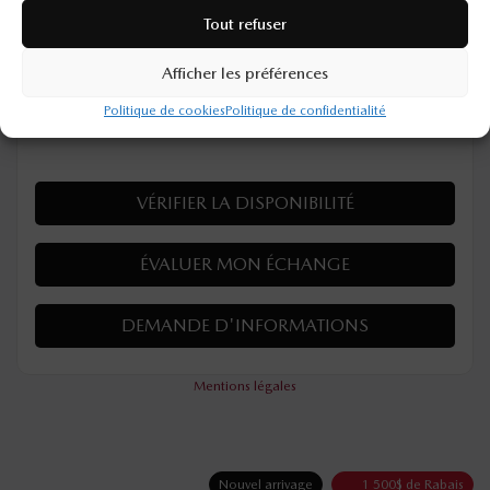
56 240
$
Votre prix
Tout refuser
Afficher les préférences
4×4
Automatique
10 km
Politique de cookies
Politique de confidentialité
PLUS DE CARACTÉRISTIQUES
VÉRIFIER LA DISPONIBILITÉ
ÉVALUER MON ÉCHANGE
DEMANDE D'INFORMATIONS
Mentions légales
Nouvel arrivage
1 500
$
de Rabais