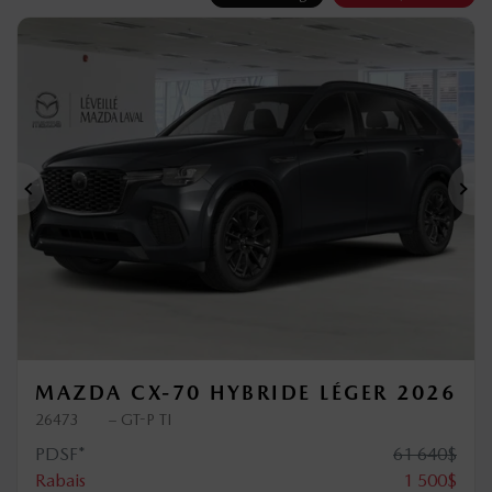
Précédent
Sui
MAZDA CX-70 HYBRIDE LÉGER 2026
26473
– GT-P TI
PDSF*
61 640
$
Rabais
1 500
$