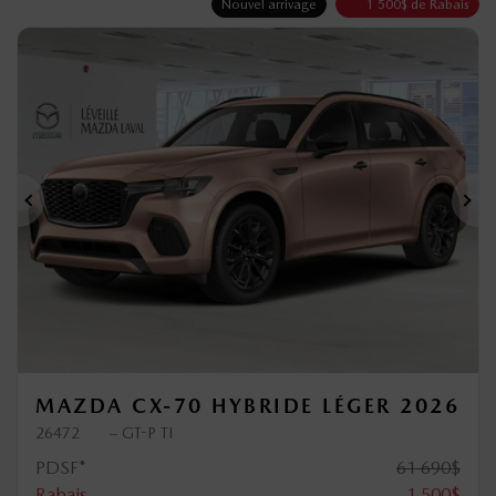
Nouvel arrivage
1 500
$
de Rabais
Précédent
Sui
MAZDA CX-70 HYBRIDE LÉGER 2026
26472
– GT-P TI
PDSF*
61 690
$
Rabais
1 500
$