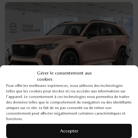
Précédent
Sui
Gérer le consentement aux
cookies
Pour offrir les meilleures expériences, nous utilisons des technologies
telles que les cookies pour stocker et/ou accéder aux informations sur
l'appareil. Le consentement à ces technologies nous permettra de traiter
des données telles que le comportement de navigation ou des identifiants
MAZDA CX-70 HYBRIDE LÉGER 2026
uniques sur ce site. Le fait de ne pas consentir ou de retirer son
consentement peut affecter négativement certaines caractéristiques et
26248
– GT TI
fonctions.
PDSF*
57 740
$
Accepter
Rabais
1 500
$