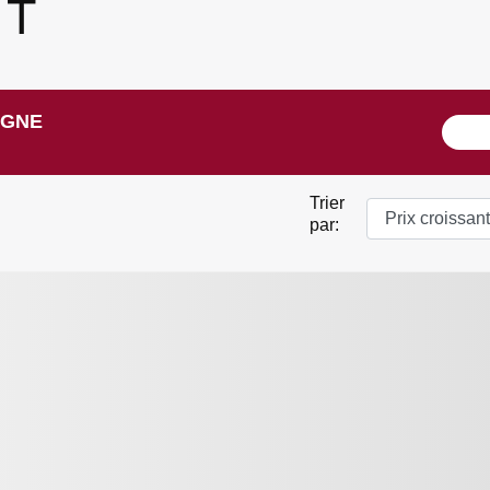
ET
IGNE
Trier
par: