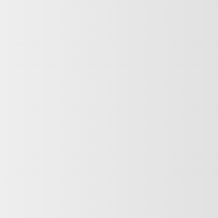
Suivant
026
52 840
$
52 840
$