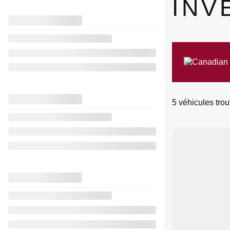
INV
5 véhicules
trou
Nouvel arrivage
Voir plus de phot
VOIR PLUS