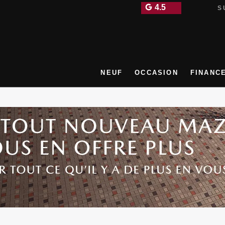
4.5
SU
NEUF
OCCASION
FINANC