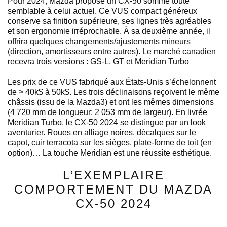
Pour 2024, Mazda propose un CX-50 somme toute
semblable à celui actuel. Ce VUS compact généreux
conserve sa finition supérieure, ses lignes très agréables
et son ergonomie irréprochable. À sa deuxième année, il
offrira quelques changements/ajustements mineurs
(direction, amortisseurs entre autres). Le marché canadien
recevra trois versions : GS-L, GT et Meridian Turbo
Les prix de ce VUS fabriqué aux États-Unis s’échelonnent
de ≈ 40k$ à 50k$. Les trois déclinaisons reçoivent le même
châssis (issu de la Mazda3) et ont les mêmes dimensions
(4 720 mm de longueur; 2 053 mm de largeur). En livrée
Meridian Turbo, le CX-50 2024 se distingue par un look
aventurier. Roues en alliage noires, décalques sur le
capot, cuir terracota sur les sièges, plate-forme de toit (en
option)… La touche Meridian est une réussite esthétique.
L’EXEMPLAIRE
COMPORTEMENT DU MAZDA
CX-50 2024