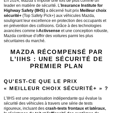
En 2024, Mazda s’impose une fois de plus comme un
leader en matière de sécurité. L’
Insurance Institute for
Highway Safety (IIHS)
a décerné huit prix
Meilleur choix
sécurité+
(Top Safety Pick+) aux véhicules Mazda,
soulignant leur excellence en protection des occupants et
en prévention des collisions. Grâce à des technologies
avancées comme
i-Activsense
et une conception robuste,
Mazda continue d’offrir des voitures parmi les plus
sécuritaires du marché.
MAZDA RÉCOMPENSÉ PAR
L’IIHS : UNE SÉCURITÉ DE
PREMIER PLAN
QU’EST-CE QUE LE PRIX
« MEILLEUR CHOIX SÉCURITÉ+ » ?
L’IIHS est une organisation indépendante qui évalue la
sécurité des véhicules à travers une série de tests
rigoureux, incluant des
crash-tests frontaux et latéraux,