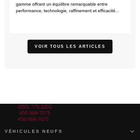
gamme offrant un équilibre remarquable entre
performance, technologie, raffinement et efficacité...
VOIR TOUS LES ARTICLES
Ventes:
(855) 775-1202
Service:
450 669-7075
Pièces:
450 669-7075
VÉHICULES NEUFS