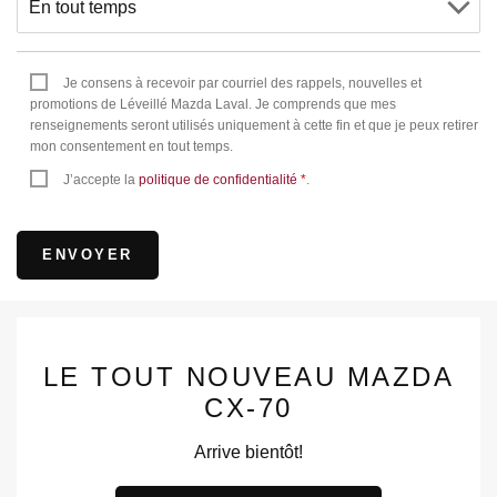
Je consens à recevoir par courriel des rappels, nouvelles et
promotions de Léveillé Mazda Laval. Je comprends que mes
renseignements seront utilisés uniquement à cette fin et que je peux retirer
mon consentement en tout temps.
J’accepte la
politique de confidentialité
*
.
LE TOUT NOUVEAU MAZDA
CX-70
Arrive bientôt!