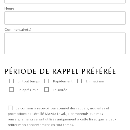
Heure
Commentaire(s)
PÉRIODE DE RAPPEL PRÉFÉRÉE
En tout temps
Rapidement
En matinée
En après-midi
En soirée
Je consens à recevoir par courriel des rappels, nouvelles et
promotions de Léveillé Mazda Laval. Je comprends que mes
renseignements seront utilisés uniquement à cette fin et que je peux
retirer mon consentement en tout temps.