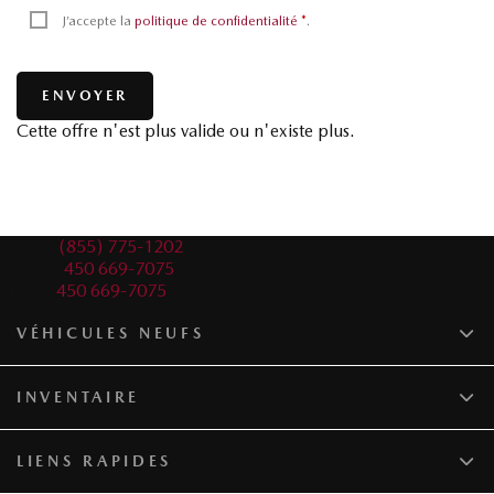
J’accepte la
politique de confidentialité
*
.
Cette offre n'est plus valide ou n'existe plus.
Ventes:
(855) 775-1202
Service:
450 669-7075
Pièces:
450 669-7075
VÉHICULES NEUFS
INVENTAIRE
LIENS RAPIDES