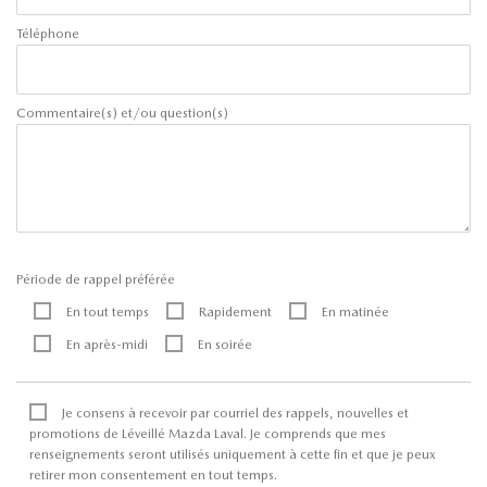
Téléphone
Commentaire(s) et/ou question(s)
Période de rappel préférée
En tout temps
Rapidement
En matinée
En après-midi
En soirée
Je consens à recevoir par courriel des rappels, nouvelles et
promotions de Léveillé Mazda Laval. Je comprends que mes
renseignements seront utilisés uniquement à cette fin et que je peux
retirer mon consentement en tout temps.