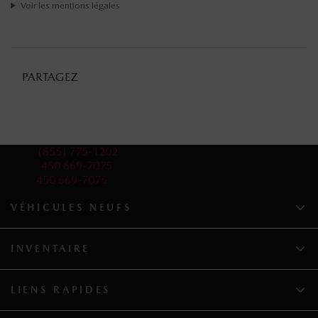
Voir les mentions légales
PARTAGEZ
Ventes:
(855) 775-1202
Service:
450 669-7075
Pièces:
450 669-7075
VÉHICULES NEUFS
INVENTAIRE
LIENS RAPIDES