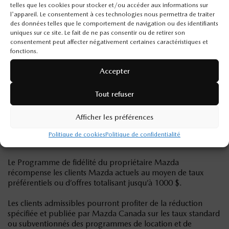
telles que les cookies pour stocker et/ou accéder aux informations sur
adresse que le client Mazda actuel
l'appareil. Le consentement à ces technologies nous permettra de traiter
des données telles que le comportement de navigation ou des identifiants
ADMISSIBILITÉ DES VÉHICULES
uniques sur ce site. Le fait de ne pas consentir ou de retirer son
consentement peut affecter négativement certaines caractéristiques et
fonctions.
Tout véhicule neuf ou d’occasion Mazda financé ou loué par
l’entremise des services financiers Mazda.
Accepter
Tout refuser
ÉLÉMENTS DU PROGRAMME
Afficher les préférences
NOUVEAUX VÉHICULES
Politique de cookies
Politique de confidentialité
Le Programme de fidélité du propriétaire Mazda
récompense les clients Mazda actuels au moyen de taux
préférentiels ou d’offres totalisant jusqu’à 1000 $.
Les clients admissibles pourront profiter de la réduction
spécifiée et publiée par Mazda Canada sur les taux standard
ou subventionnés des programmes de location et de