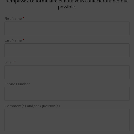
Remplissez ce formulaire et nous vous contacterons dès que
possible.
First Name
*
Last Name
*
Email
*
Phone Number
Comment(s) and/or Question(s)