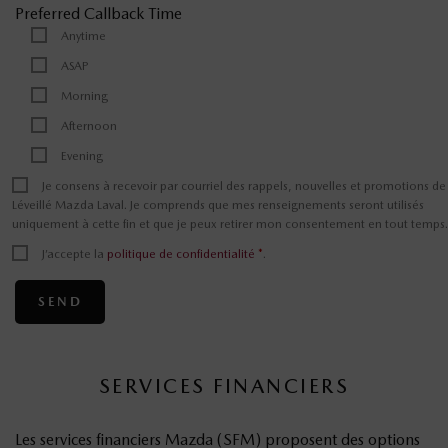
Preferred Callback Time
Anytime
ASAP
Morning
Afternoon
Evening
Je consens à recevoir par courriel des rappels, nouvelles et promotions de
Léveillé Mazda Laval. Je comprends que mes renseignements seront utilisés
uniquement à cette fin et que je peux retirer mon consentement en tout temps.
J’accepte la
politique de confidentialité
*
.
SERVICES FINANCIERS
Les services financiers Mazda (SFM) proposent des options