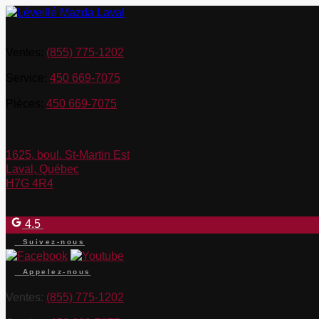
Ventes:
(855) 775-1202
Service:
450 669-7075
Pièces:
450 669-7075
1625, boul. St-Martin Est
Laval
,
Québec
H7G 4R4
4.5
Suivez-nous
Appelez-nous
Ventes:
(855) 775-1202