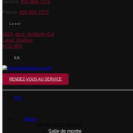
Service:
450 669-7075
Pièces:
450 669-7075
Laval
1625, boul. St-Martin Est
Laval
,
Québec
H7G 4R4
EN
RENDEZ-VOUS AU SERVICE
EN
NEUF
VÉHICULES NEUFS
Salle de montre