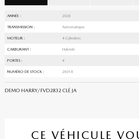
ANNÉE :
2026
TRANSMISSION :
Automatique
MOTEUR :
4 Cylindres
CARBURANT :
Hybride
PORTES :
4
NUMÉRO DE STOCK :
26018
DEMO HARRY/FVD2832 CLÉ JA
CE VÉHICULE VO