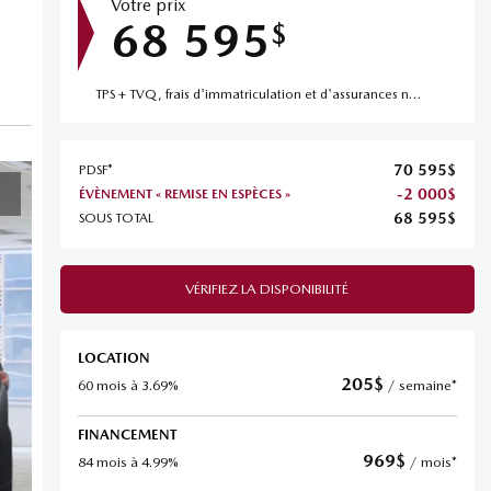
Votre prix
68 595
$
TPS + TVQ, frais d'immatriculation et d'assurances non inclus.
70 595
$
PDSF*
-
2 000
$
ÉVÈNEMENT « REMISE EN ESPÈCES »
68 595
$
SOUS TOTAL
VÉRIFIEZ LA DISPONIBILITÉ
LOCATION
205
$
60 mois à 3.69%
/ semaine*
FINANCEMENT
969
$
84 mois à 4.99%
/ mois*