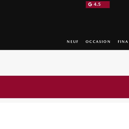
4.5
NEUF
OCCASION
FIN