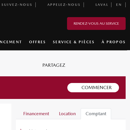
SUIVEZ-NOUS
APPELEZ-NOUS
LAVAL
EN
RENDEZ-VOUS AU SERVICE
ANCEMENT
OFFRES
SERVICE & PIÈCES
À PROPOS
PARTAGEZ
COMMENCER
Financement
Location
Comptant