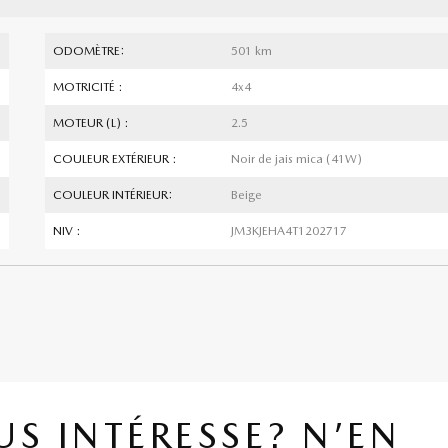
ODOMÈTRE:
501 km
MOTRICITÉ :
4x4
MOTEUR (L) :
2.5
COULEUR EXTÉRIEUR :
Noir de jais mica (41W)
COULEUR INTÉRIEUR:
Beige
NIV :
JM3KJEHA4T1202717
US INTÉRESSE? N’EN