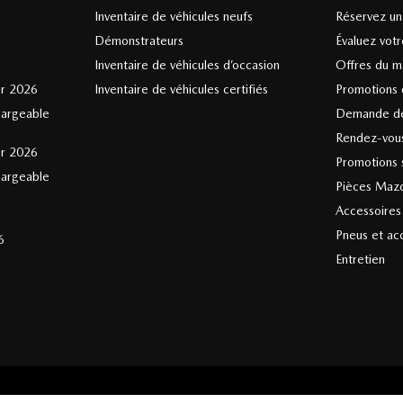
Inventaire de véhicules neufs
Réservez un 
Démonstrateurs
Évaluez vot
Inventaire de véhicules d’occasion
Offres du m
er 2026
Inventaire de véhicules certifiés
Promotions 
hargeable
Demande de
Rendez-vous
er 2026
Promotions s
hargeable
Pièces Maz
Accessoire
Pneus et ac
6
Entretien