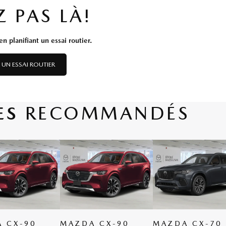
Z PAS LÀ!
n planifiant un essai routier.
 UN ESSAI ROUTIER
ES
RECOMMANDÉS
 CX-90
MAZDA CX-70
MAZDA CX-70