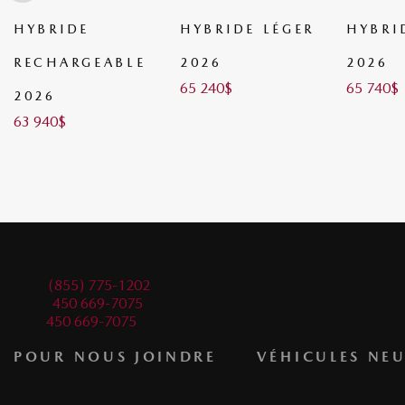
HYBRIDE LÉGER
HYBRIDE LÉGER
HYBRI
2026
2026
2026
65 240
$
65 740
$
67 490
$
Ventes:
(855) 775-1202
Service:
450 669-7075
Pièces:
450 669-7075
POUR NOUS JOINDRE
VÉHICULES NEU