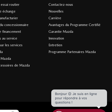
essai routier
Contactez-nous
re échange
Nouvelles
anufacturier
Carrière
du concessionnaire
Avantages du Programme Certifié
 financement
Garantie Mazda
 au service
Innovation
ur les services
Entretien
da
Programme Partenaires Mazda
s Mazda
cessoires de Mazda
Bonjour 😊 Je suis en ligne
pour répondre à vos
questions !