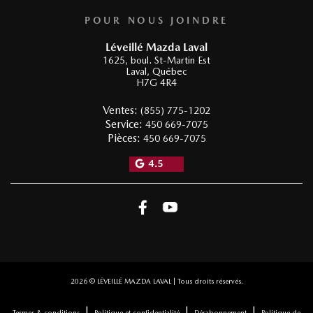
POUR NOUS JOINDRE
Léveillé Mazda Laval
1625, boul. St-Martin Est
Laval
,
Québec
H7G 4R4
Ventes:
(855) 775-1202
Service:
450 669-7075
Pièces:
450 669-7075
4.5
2026 © LÉVEILLÉ MAZDA LAVAL
| Tous droits réservés.
|
|
|
Termes & conditions
Politique et confidentialité
Désabonnement
Politique de