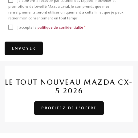
Je consens à recevoir par courriel des rappels, nouvelles et
promotions de Léveillé Mazda Laval. Je comprends que mes
renseignements seront utilisés uniquement à cette fin et que je peux
retirer mon consentement en tout temps.
J’accepte la
politique de confidentialité
*
.
LE TOUT NOUVEAU MAZDA CX-
5 2026
PROFITEZ DE L'OFFRE