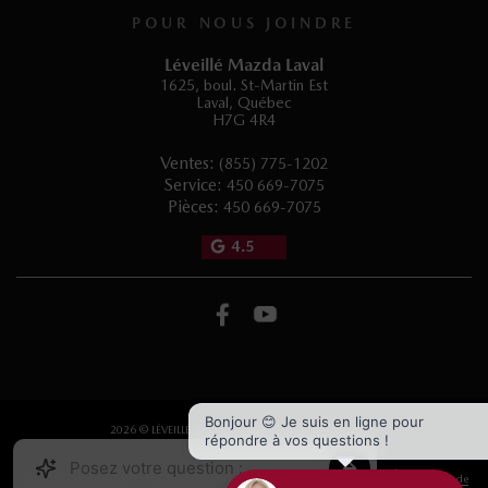
POUR NOUS JOINDRE
Léveillé Mazda Laval
1625, boul. St-Martin Est
Laval
,
Québec
H7G 4R4
Ventes:
(855) 775-1202
Service:
450 669-7075
Pièces:
450 669-7075
4.5
Bonjour 😊 Je suis en ligne pour
2026 © LÉVEILLÉ MAZDA LAVAL
| Tous droits réservés.
répondre à vos questions !
|
|
|
Termes & conditions
Politique et confidentialité
Désabonnement
Politique de