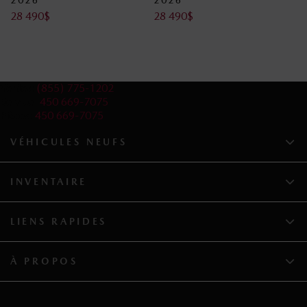
28 490
$
28 490
$
Ventes:
(855) 775-1202
Service:
450 669-7075
Pièces:
450 669-7075
VÉHICULES NEUFS
INVENTAIRE
LIENS RAPIDES
À PROPOS