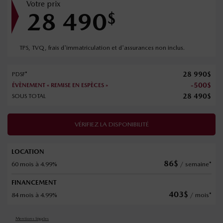
Votre prix
28 490
$
TPS, TVQ, frais d'immatriculation et d'assurances non inclus.
28 990
$
PDSF*
-
500
$
ÉVÈNEMENT « REMISE EN ESPÈCES »
28 490
$
SOUS TOTAL
VÉRIFIEZ LA DISPONIBILITÉ
LOCATION
86
$
60 mois à 4.99%
/ semaine*
FINANCEMENT
403
$
84 mois à 4.99%
/ mois*
Mentions légales