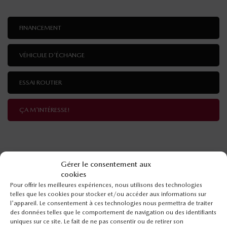
FINANCEMENT
VÉHICULE D'ÉCHANGE
ESSAI ROUTIER
ÇA M'INTÉRESSE!
Gérer le consentement aux
SPÉCIFICATIONS
cookies
Pour offrir les meilleures expériences, nous utilisons des technologies
ANNÉE :
2026
telles que les cookies pour stocker et/ou accéder aux informations sur
l'appareil. Le consentement à ces technologies nous permettra de traiter
ODOMÈTRE:
10 km
des données telles que le comportement de navigation ou des identifiants
uniques sur ce site. Le fait de ne pas consentir ou de retirer son