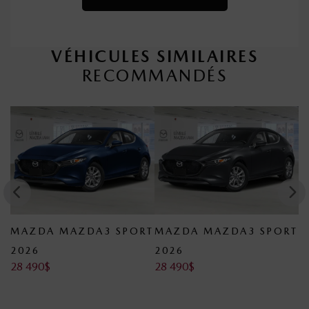
VÉHICULES SIMILAIRES
RECOMMANDÉS
RT
MAZDA MAZDA3 SPORT
MAZDA MAZDA3 SPORT
M
2026
2026
2
28 490
$
28 490
$
2