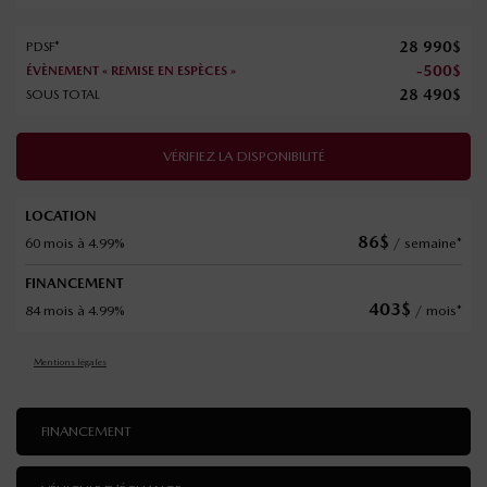
28 990
$
PDSF*
-
500
$
ÉVÈNEMENT « REMISE EN ESPÈCES »
28 490
$
SOUS TOTAL
VÉRIFIEZ LA DISPONIBILITÉ
LOCATION
86
$
60 mois à 4.99%
/ semaine*
FINANCEMENT
403
$
84 mois à 4.99%
/ mois*
Mentions légales
FINANCEMENT