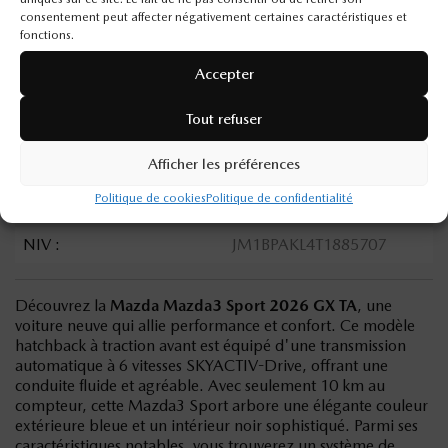
MOTEUR (L) :
2.5
consentement peut affecter négativement certaines caractéristiques et
fonctions.
CARBURANT :
Essence
Accepter
COULEUR EXTÉRIEUR :
Bleu cristal foncé mica
(42M)
Tout refuser
PORTES :
4
Afficher les préférences
COULEUR INTÉRIEUR:
Noir
Politique de cookies
Politique de confidentialité
NUMÉRO DE STOCK :
26252
NIV :
JM1BPAKL4T1885707
Découvrez la
Mazda Mazda3 Sport 2026 GX TA
, une
voiture neuve qui allie performance et confort. Ce modèle
hatchback à traction avant est équipé d'une transmission
automatique à 6 vitesses SKYACTIV-Drive, offrant une
conduite fluide et agréable. Avec seulement 10 km au
compteur, cette Mazda3 Sport arbore une élégante couleur
extérieure bleue et un intérieur noir sophistiqué. Parmi ses
caractéristiques notables, vous trouverez un système de