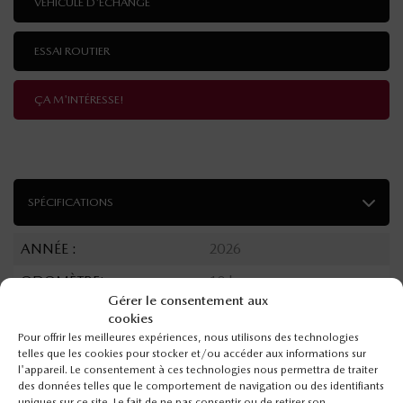
VÉHICULE D'ÉCHANGE
ESSAI ROUTIER
ÇA M'INTÉRESSE!
SPÉCIFICATIONS
ANNÉE :
2026
ODOMÈTRE:
10 km
Gérer le consentement aux
TRANSMISSION :
Automatique
cookies
Pour offrir les meilleures expériences, nous utilisons des technologies
MOTRICITÉ :
Traction avant
telles que les cookies pour stocker et/ou accéder aux informations sur
l'appareil. Le consentement à ces technologies nous permettra de traiter
MOTEUR :
4 Cylindres
des données telles que le comportement de navigation ou des identifiants
uniques sur ce site. Le fait de ne pas consentir ou de retirer son