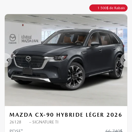
1 500
$
de Rabais
Précédent
Sui
MAZDA CX-90 HYBRIDE LÉGER 2026
26128
– SIGNATURE TI
PDSF*
66 740
$