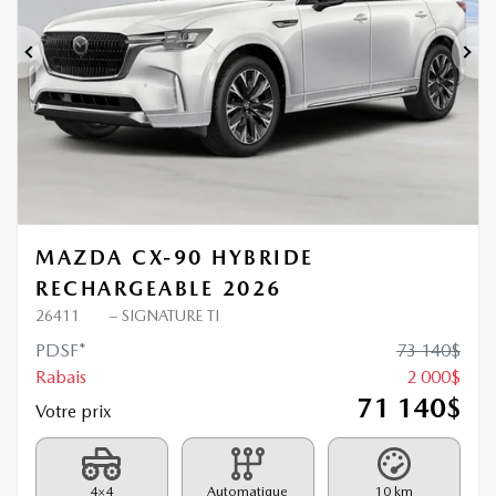
Précédent
Sui
MAZDA CX-90 HYBRIDE
RECHARGEABLE 2026
26411
– SIGNATURE TI
PDSF*
73 140
$
Rabais
2 000
$
71 140
$
Votre prix
4×4
Automatique
10 km