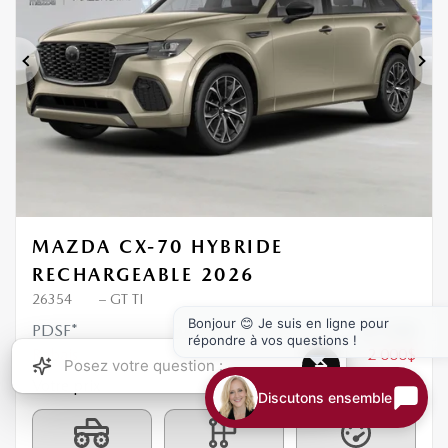
Précédent
Sui
MAZDA CX-70 HYBRIDE
RECHARGEABLE 2026
26354
– GT TI
Bonjour 😊 Je suis en ligne pour
PDSF*
64 740
$
répondre à vos questions !
Rabais
2 000
$
62 740
$
Votre prix
Discutons ensemble