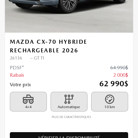
MAZDA CX-70 HYBRIDE
RECHARGEABLE 2026
26136
– GT TI
PDSF*
64 990
$
Rabais
2 000
$
62 990
$
Votre prix
4×4
Automatique
10 km
PLUS DE CARACTÉRISTIQUES