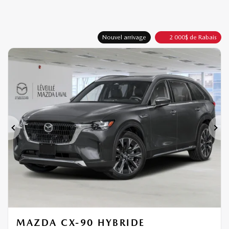
Nouvel arrivage
2 000
$
de Rabais
Précédent
Sui
MAZDA CX-90 HYBRIDE