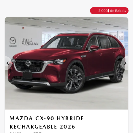
2 000
$
de Rabais
Précédent
Sui
MAZDA CX-90 HYBRIDE
RECHARGEABLE 2026