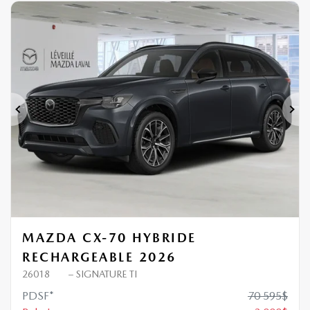
Précédent
Sui
MAZDA CX-70 HYBRIDE
RECHARGEABLE 2026
26018
– SIGNATURE TI
PDSF*
70 595
$