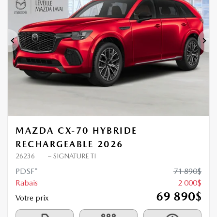
Précédent
Sui
MAZDA CX-70 HYBRIDE
RECHARGEABLE 2026
26236
– SIGNATURE TI
PDSF*
71 890
$
Rabais
2 000
$
69 890
$
Votre prix