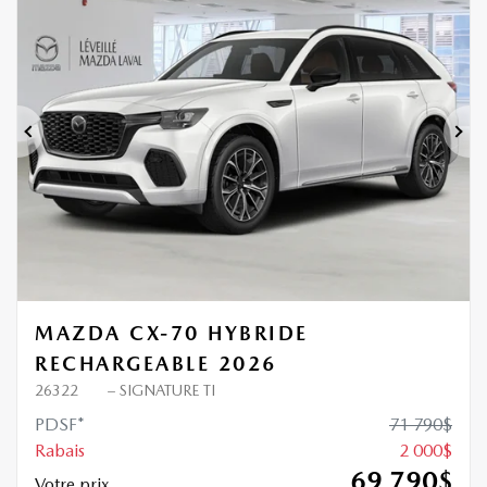
Précédent
Sui
MAZDA CX-70 HYBRIDE
RECHARGEABLE 2026
26322
– SIGNATURE TI
PDSF*
71 790
$
Rabais
2 000
$
69 790
$
Votre prix