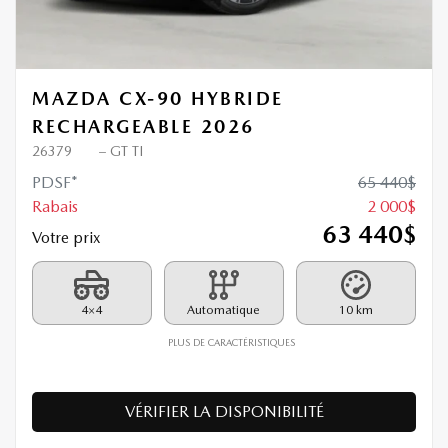
MAZDA CX-90 HYBRIDE
RECHARGEABLE 2026
26379
– GT TI
PDSF*
65 440
$
Rabais
2 000
$
63 440
$
Votre prix
4×4
Automatique
10 km
PLUS DE CARACTÉRISTIQUES
VÉRIFIER LA DISPONIBILITÉ