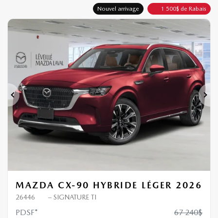
Nouvel arrivage
1 500
$
de Rabais
Précédent
Sui
MAZDA CX-90 HYBRIDE LÉGER 2026
26446
– SIGNATURE TI
PDSF*
67 240
$