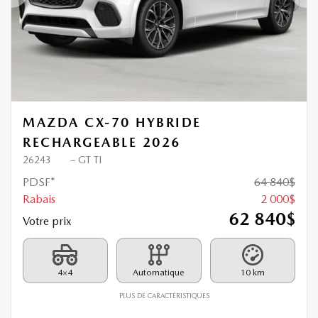
Précédent
Sui
MAZDA CX-70 HYBRIDE
RECHARGEABLE 2026
26243
– GT TI
PDSF*
64 840
$
Rabais
2 000
$
62 840
$
Votre prix
4×4
Automatique
10 km
PLUS DE CARACTÉRISTIQUES