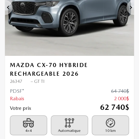
Précédent
Sui
MAZDA CX-70 HYBRIDE
RECHARGEABLE 2026
26347
– GT TI
PDSF*
64 740
$
Rabais
2 000
$
62 740
$
Votre prix
4×4
Automatique
10 km